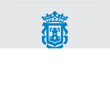
Ayuntamiento de Motril
Plaza de España, 1 18600 Motril (Granada)
958 83 83 00
http://www.motril.es