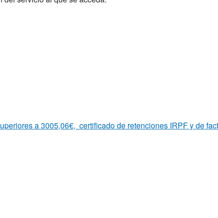
uperiores a 3005,06€, certificado de retenciones IRPF y de fac