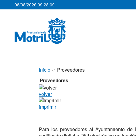
08/08/2026 09:28:10
Inicio
->
Proveedores
Proveedores
volver
imprimir
Para los proveedores al Ayuntamiento de M
certificado digital o DNI electrónico en funci